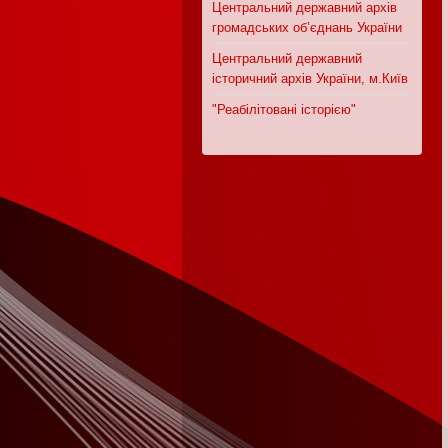
Центральний державний архів
громадських об’єднань України
Центральний державний
історичний архів України, м.Київ
"Реабілітовані історією"