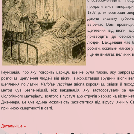
спостереженнями. Нещод
продали лист імператриц
1787 р. імператриця зв
даючи вказівку губерн
ввірених Вам провінція
щеплення від віспи, що
призводить до серйозн
людей. Вакцинація має б
робити, оскільки майже у 
і це не вимагає великих 
Імунізація, про яку говорить цариця, ще не була такою, яку запров
розпочав щеплення людей від віспи, використавши збудник віспи вел
щеплення по латині
Variolae vaccinae
(віспа коровяча), звідки й похо
метод був безпечніший, ніж вакцинація, яку застосовували за ча
біологічного матеріалу, взятого з пустул або струпів хворих на віспу не
Дженнера, це був єдина можливість захиститися від вірусу, який у Є
причиною смертності в світі.
Детальніше »