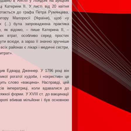
авно в Англії у Лондоні на аукціоні
і Катерини ІІ. У листі від 20 квітня
ертається до графа Петра Румянцева,
атору Малоросії (України), щоб «у
х (...) була запроваджена практика
, як відомо, – пише Катерина ІІ, –
их втрат, особливо серед простих
ути всюди, а зараз її значно зручніше
всіх районах є лікарі і медичні сестри,
витрат».
адив Едвард Дженнер. У 1796 році він
икої рогатої худоби, і «охрестив» це
дить слово «вакцина». Насправді, цей
сів імператриці, коли вдавалися до
тяжкої форми. У XVIII ст. до вакцинації
вропі вбивав мільйони і був основною