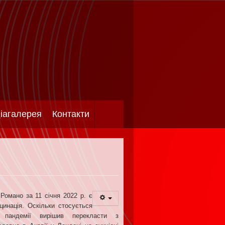
іагалерея
Контакти
Романо за 11 січня 2022 р. є
кцинація. Оскільки стосується
пандемії вирішив перекласти з