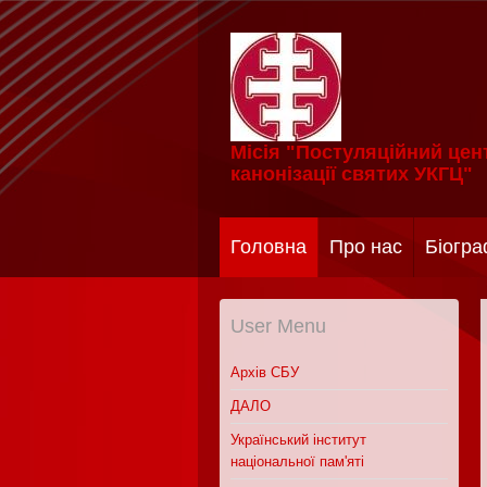
Місія "Постуляційний цент
канонізації святих УКГЦ"
Головна
Про нас
Біогра
User Menu
Архів СБУ
ДАЛО
Український інститут
національної пам'яті