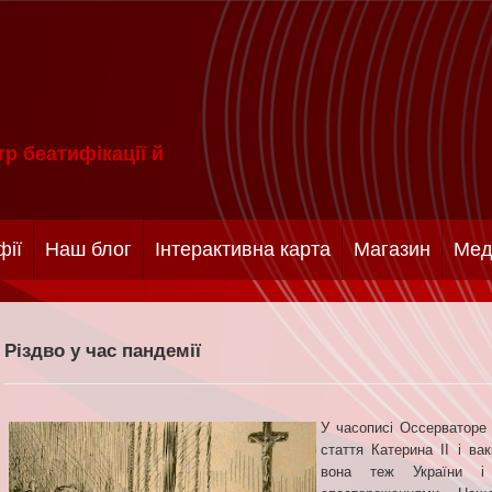
р беатифікації й
фії
Наш блог
Інтерактивна карта
Магазин
Мед
Різдво у час пандемії
У часописі Оссерваторе 
стаття Катерина ІІ і ва
вона теж України і 