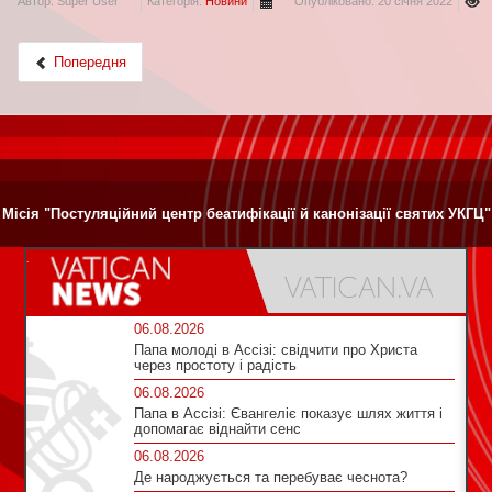
Автор:
Super User
Категорія:
Новини
Опубліковано: 20 січня 2022
Попередня
Місія "Постуляційний центр беатифікації й канонізації святих УКГЦ"
06.08.2026
Папа молоді в Ассізі: свідчити про Христа
через простоту і радість
06.08.2026
Папа в Ассізі: Євангеліє показує шлях життя і
допомагає віднайти сенс
06.08.2026
Де народжується та перебуває чеснота?